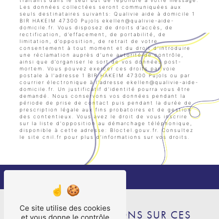
Les données collectées seront communiquées aux
seuls destinataires suivants: Qualivie aide à domicile 1
BIR HAKEIM 47300 Pujols ekellen@qualivie-aide-
domicile.fr. Vous disposez de droits d’accès, de
rectification, d’effacement, de portabilité, de
limitation, d’opposition, de retrait de votre
consentement à tout moment et du droit d’introduire
une réclamation auprès d’une autorité de contrôle,
ainsi que d’organiser le sort de vos données post-
mortem. Vous pouvez exercer ces droits par voie
postale à l'adresse 1 BIR HAKEIM 47300 Pujols ou par
courrier électronique à l'adresse ekellen@qualivie-aide-
domicile.fr. Un justificatif d'identité pourra vous être
demandé. Nous conservons vos données pendant la
période de prise de contact puis pendant la durée de
prescription légale aux fins probatoires et de gestion
des contentieux. Vous avez le droit de vous inscrire
sur la liste d'opposition au démarchage téléphonique,
disponible à cette adresse:
Bloctel.gouv.fr
. Consultez
le site cnil.fr pour plus d’informations sur vos droits.
Ce site utilise des cookies
NOS INTERVENTIONS SUR CES
et vous donne le contrôle