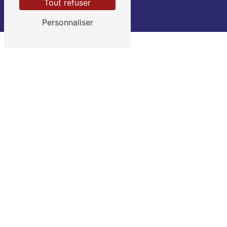
Tout refuser
Personnaliser
Retrouvez
également nos
services :
Aide à domicile
Entretien de jardin