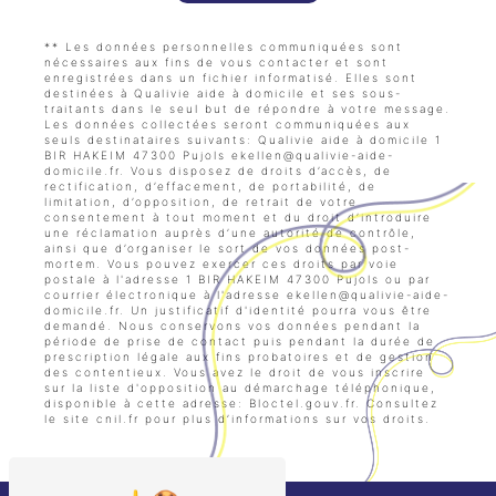
** Les données personnelles communiquées sont
nécessaires aux fins de vous contacter et sont
enregistrées dans un fichier informatisé. Elles sont
destinées à Qualivie aide à domicile et ses sous-
traitants dans le seul but de répondre à votre message.
Les données collectées seront communiquées aux
seuls destinataires suivants: Qualivie aide à domicile 1
BIR HAKEIM 47300 Pujols ekellen@qualivie-aide-
domicile.fr. Vous disposez de droits d’accès, de
rectification, d’effacement, de portabilité, de
limitation, d’opposition, de retrait de votre
consentement à tout moment et du droit d’introduire
une réclamation auprès d’une autorité de contrôle,
ainsi que d’organiser le sort de vos données post-
mortem. Vous pouvez exercer ces droits par voie
postale à l'adresse 1 BIR HAKEIM 47300 Pujols ou par
courrier électronique à l'adresse ekellen@qualivie-aide-
domicile.fr. Un justificatif d'identité pourra vous être
demandé. Nous conservons vos données pendant la
période de prise de contact puis pendant la durée de
prescription légale aux fins probatoires et de gestion
des contentieux. Vous avez le droit de vous inscrire
sur la liste d'opposition au démarchage téléphonique,
disponible à cette adresse:
Bloctel.gouv.fr
. Consultez
le site cnil.fr pour plus d’informations sur vos droits.