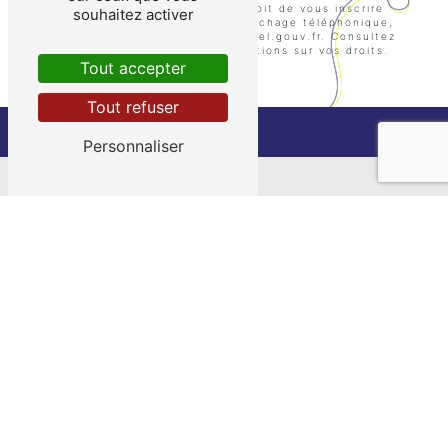
des contentieux. Vous avez le droit de vous inscrire
souhaitez activer
sur la liste d'opposition au démarchage téléphonique,
disponible à cette adresse:
Bloctel.gouv.fr
. Consultez
le site cnil.fr pour plus d’informations sur vos droits.
Tout accepter
Tout refuser
Personnaliser
NOS INTERVENTIONS SUR CES
VILLES
Bias
Pujols