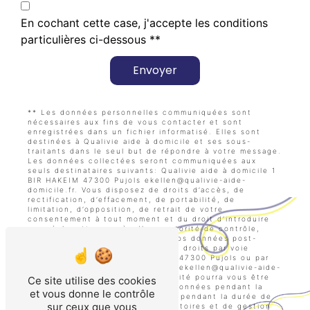
En cochant cette case, j'accepte les conditions
particulières ci-dessous **
Envoyer
** Les données personnelles communiquées sont
nécessaires aux fins de vous contacter et sont
enregistrées dans un fichier informatisé. Elles sont
destinées à Qualivie aide à domicile et ses sous-
traitants dans le seul but de répondre à votre message.
Les données collectées seront communiquées aux
seuls destinataires suivants: Qualivie aide à domicile 1
BIR HAKEIM 47300 Pujols ekellen@qualivie-aide-
domicile.fr. Vous disposez de droits d’accès, de
rectification, d’effacement, de portabilité, de
limitation, d’opposition, de retrait de votre
consentement à tout moment et du droit d’introduire
une réclamation auprès d’une autorité de contrôle,
ainsi que d’organiser le sort de vos données post-
mortem. Vous pouvez exercer ces droits par voie
postale à l'adresse 1 BIR HAKEIM 47300 Pujols ou par
courrier électronique à l'adresse ekellen@qualivie-aide-
domicile.fr. Un justificatif d'identité pourra vous être
Ce site utilise des cookies
demandé. Nous conservons vos données pendant la
et vous donne le contrôle
période de prise de contact puis pendant la durée de
sur ceux que vous
prescription légale aux fins probatoires et de gestion