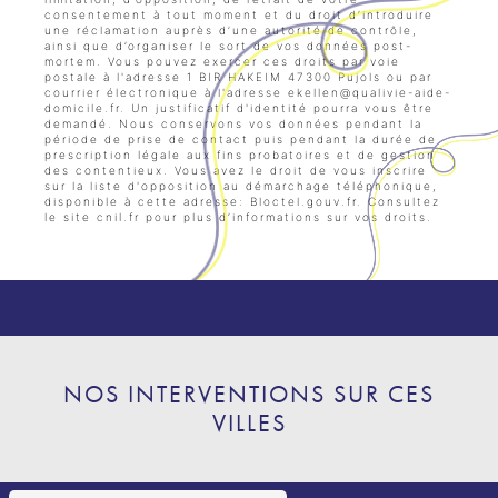
consentement à tout moment et du droit d’introduire
une réclamation auprès d’une autorité de contrôle,
ainsi que d’organiser le sort de vos données post-
mortem. Vous pouvez exercer ces droits par voie
postale à l'adresse 1 BIR HAKEIM 47300 Pujols ou par
courrier électronique à l'adresse ekellen@qualivie-aide-
domicile.fr. Un justificatif d'identité pourra vous être
demandé. Nous conservons vos données pendant la
période de prise de contact puis pendant la durée de
prescription légale aux fins probatoires et de gestion
des contentieux. Vous avez le droit de vous inscrire
sur la liste d'opposition au démarchage téléphonique,
disponible à cette adresse:
Bloctel.gouv.fr
. Consultez
le site cnil.fr pour plus d’informations sur vos droits.
NOS INTERVENTIONS SUR CES
VILLES