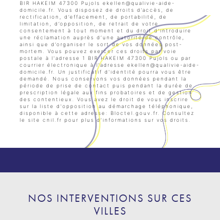
BIR HAKEIM 47300 Pujols ekellen@qualivie-aide-
domicile.fr. Vous disposez de droits d’accès, de
rectification, d’effacement, de portabilité, de
limitation, d’opposition, de retrait de votre
consentement à tout moment et du droit d’introduire
une réclamation auprès d’une autorité de contrôle,
ainsi que d’organiser le sort de vos données post-
mortem. Vous pouvez exercer ces droits par voie
postale à l'adresse 1 BIR HAKEIM 47300 Pujols ou par
courrier électronique à l'adresse ekellen@qualivie-aide-
domicile.fr. Un justificatif d'identité pourra vous être
demandé. Nous conservons vos données pendant la
période de prise de contact puis pendant la durée de
prescription légale aux fins probatoires et de gestion
des contentieux. Vous avez le droit de vous inscrire
sur la liste d'opposition au démarchage téléphonique,
disponible à cette adresse:
Bloctel.gouv.fr
. Consultez
le site cnil.fr pour plus d’informations sur vos droits.
NOS INTERVENTIONS SUR CES
VILLES