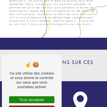
domicile.fr. Un justificatif d'identité pourra vous être
demandé. Nous conservons vos données pendant la
période de prise de contact puis pendant la durée de
prescription légale aux fins probatoires et de gestion
des contentieux. Vous avez le droit de vous inscrire
sur la liste d'opposition au démarchage téléphonique,
disponible à cette adresse:
Bloctel.gouv.fr
. Consultez
le site cnil.fr pour plus d’informations sur vos droits.
NOS INTERVENTIONS SUR CES
VILLES
Ce site utilise des cookies
et vous donne le contrôle
sur ceux que vous
souhaitez activer
Tout accepter