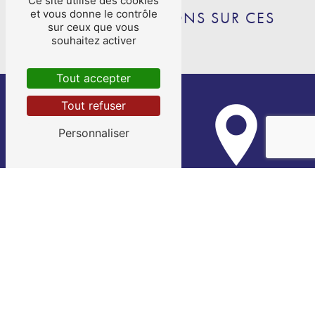
Ce site utilise des cookies
et vous donne le contrôle
NOS INTERVENTIONS SUR CES
sur ceux que vous
VILLES
souhaitez activer
Tout accepter
Tout refuser
Personnaliser
Bias
Pujols
Penne-d'Agenais
Saint-Sylvestre-sur-Lot