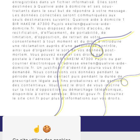
enregistrées dans un fichier informatisé. Elles sont
destinées à Qualivie aide à domicile et ses sous-
traitants dans le seul but de répondre à votre message.
Les données collectées seront communiquées aux
seuls destinataires suivants: Qualivie aide à domicile 1
BIR HAKEIM 47300 Pujols ekellen@qualivie-aide-
domicile.fr. Vous disposez de droits d’accès, de
rectification, d’effacement, de portabilité, de
limitation, d’opposition, de retrait de votre
consentement à tout moment et du droit d’introduire
une réclamation auprès d’une autorité de contrôle,
ainsi que d’organiser le sort de vos données post-
mortem. Vous pouvez exercer ces droits par voie
postale à l'adresse 1 BIR HAKEIM 47300 Pujols ou par
courrier électronique à l'adresse ekellen@qualivie-aide-
domicile.fr. Un justificatif d'identité pourra vous être
demandé. Nous conservons vos données pendant la
période de prise de contact puis pendant la durée de
prescription légale aux fins probatoires et de gestion
des contentieux. Vous avez le droit de vous inscrire
sur la liste d'opposition au démarchage téléphonique,
disponible à cette adresse:
Bloctel.gouv.fr
. Consultez
le site cnil.fr pour plus d’informations sur vos droits.