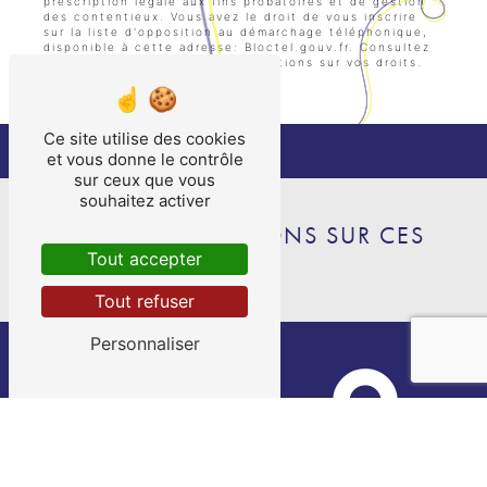
prescription légale aux fins probatoires et de gestion
des contentieux. Vous avez le droit de vous inscrire
sur la liste d'opposition au démarchage téléphonique,
disponible à cette adresse:
Bloctel.gouv.fr
. Consultez
le site cnil.fr pour plus d’informations sur vos droits.
Ce site utilise des cookies
et vous donne le contrôle
sur ceux que vous
souhaitez activer
NOS INTERVENTIONS SUR CES
Tout accepter
VILLES
Tout refuser
Personnaliser
Bias
Pujols