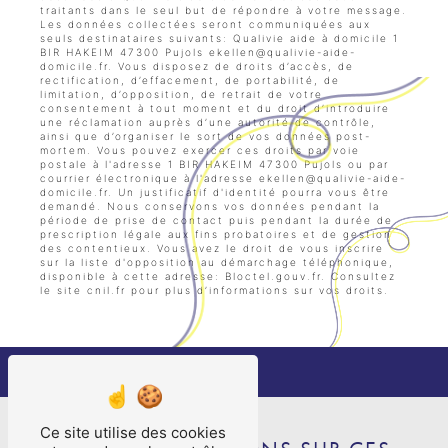
traitants dans le seul but de répondre à votre message.
Les données collectées seront communiquées aux
seuls destinataires suivants: Qualivie aide à domicile 1
BIR HAKEIM 47300 Pujols ekellen@qualivie-aide-
domicile.fr. Vous disposez de droits d’accès, de
rectification, d’effacement, de portabilité, de
limitation, d’opposition, de retrait de votre
consentement à tout moment et du droit d’introduire
une réclamation auprès d’une autorité de contrôle,
ainsi que d’organiser le sort de vos données post-
mortem. Vous pouvez exercer ces droits par voie
postale à l'adresse 1 BIR HAKEIM 47300 Pujols ou par
courrier électronique à l'adresse ekellen@qualivie-aide-
domicile.fr. Un justificatif d'identité pourra vous être
demandé. Nous conservons vos données pendant la
période de prise de contact puis pendant la durée de
prescription légale aux fins probatoires et de gestion
des contentieux. Vous avez le droit de vous inscrire
sur la liste d'opposition au démarchage téléphonique,
disponible à cette adresse:
Bloctel.gouv.fr
. Consultez
le site cnil.fr pour plus d’informations sur vos droits.
Ce site utilise des cookies