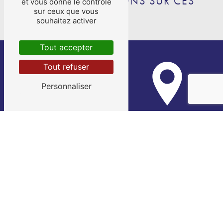
NOS INTERVENTIONS SUR CES
et vous donne le contrôle
sur ceux que vous
VILLES
souhaitez activer
Tout accepter
Tout refuser
Personnaliser
Bias
Pujols
Sainte-Livrade-sur-Lot
Penne-d'Agenais