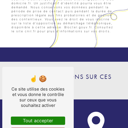
domicile.fr. Un justificatif d'identité pourra vous être
demandé. Nous conservons vos données pendant la
période de prise de contact puis pendant la durée de
prescription légale aux fins probatoires et de gestion
des contentieux. Vous avez le droit de vous inscrire
sur la liste d'opposition au démarchage téléphonique,
disponible à cette adresse:
Bloctel.gouv.fr
. Consultez
le site cnil.fr pour plus d’informations sur vos droits.
NOS INTERVENTIONS SUR CES
VILLES
Ce site utilise des cookies
et vous donne le contrôle
sur ceux que vous
souhaitez activer
Tout accepter